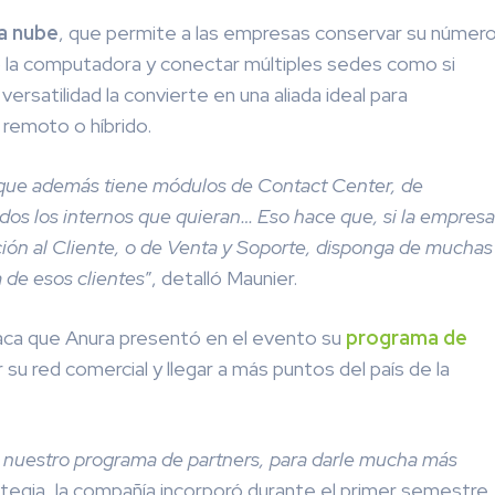
la nube
, que permite a las empresas conservar su númer
r o la computadora y conectar múltiples sedes como si
ersatilidad la convierte en una aliada ideal para
 remoto o híbrido.
o que además tiene módulos de Contact Center, de
odos los internos que quieran… Eso hace que, si la empresa
ción al Cliente, o de Venta y Soporte, disponga de muchas
 de esos clientes
”, detalló Maunier.
ca que Anura presentó en el evento su
programa de
r su red comercial y llegar a más puntos del país de la
ar nuestro programa de partners, para darle mucha más
rategia, la compañía incorporó durante el primer semestre