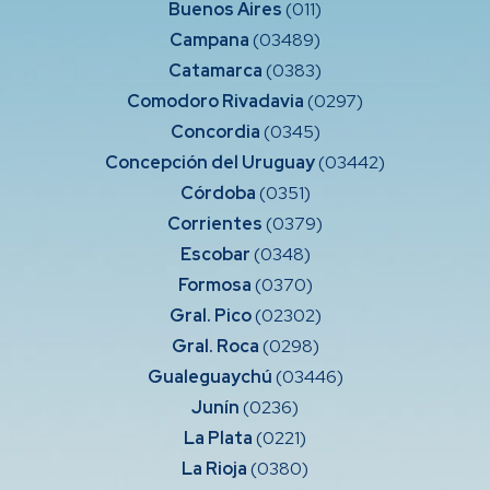
Buenos Aires
(011)
Campana
(03489)
Catamarca
(0383)
Comodoro Rivadavia
(0297)
Concordia
(0345)
Concepción del Uruguay
(03442)
Córdoba
(0351)
Corrientes
(0379)
Escobar
(0348)
Formosa
(0370)
Gral. Pico
(02302)
Gral. Roca
(0298)
Gualeguaychú
(03446)
Junín
(0236)
La Plata
(0221)
La Rioja
(0380)