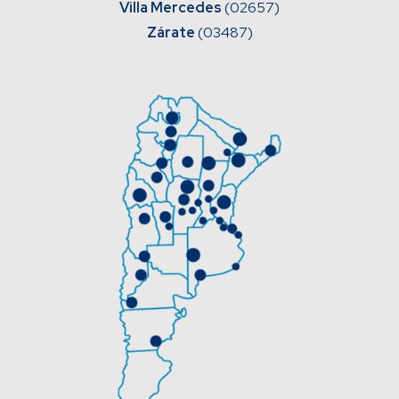
Villa Mercedes
(02657)
Zárate
(03487)