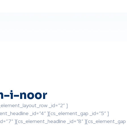
h-i-noor
_element_layout_row _id=”2″ ]
nt_headline _id=”4″ ][cs_element_gap _id=”5″ ]
id=”7″ ][cs_element_headline _id=”8″ ][cs_element_gap