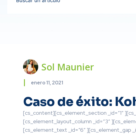
Buscar un artículo
Sol Maunier
enero 11, 2021
Caso de éxito: Ko
[cs_content][cs_element_section _id=”1″ ][cs
[cs_element_layout_column _id=”3″ ][cs_eleme
[cs_element_text _id=”6″ ][cs_element_gap _