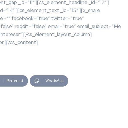
nt_gap _id=”11″ ][cs_element_headline _id=”12″ ]
d=”14″ ][cs_element_text _id=”15″ ][x_share
le=”” facebook=”true” twitter=”true”
”false” reddit=”false” email=”true” email_subject=”Me
 interesar”][/cs_element_layout_column]
on][/cs_content]
Pinterest
WhatsApp