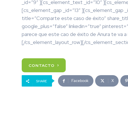
_id=”9″ ][cs_element_text _id=”10″ ][cs_eleme
[cs_element_gap _id=”13″ ][cs_element_gap _i
title=”Comparte este caso de éxito” share_tit
google_plus=”false” linkedin=”true” pinterest=
parece que este cao de éxito de Anura te va a
[/cs_element_layout_row][/cs_element_secti
CONTACTO
Facebook
X
SHARE