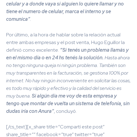
celular y a donde vaya si alguien lo quiere llamar y no
tiene el numero de celular, marca el interno y se
comunica”
.
Por último, a la hora de hablar sobre la relación actual
entre ambas empresas y el post venta, Hugo
Eguillor
la
definió como excelente.
“Si tenés un problema llamás y
en el mismo día o en 24 hs tenés la solución.
Hasta ahora
no tengo ninguna queja ni ningún problema. También son
muy transparentes en la facturación,
se gestiona 100% por
internet
. No hay ningún inconveniente en solicitar las cosas,
es todo muy rápido y efectivo y la calidad del servicio es
muy buena.
Si algún día me voy de esta empresa y
tengo que montar de vuelta un sistema de telefonía, sin
dudas iría con Anura”
, concluyó.
[/cs_text][x_share title=”Compartí este post”
share_title=”” facebook=”true” twitter=”true”