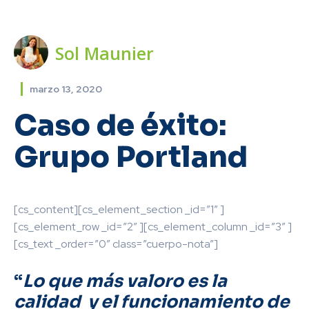
Sol Maunier
marzo 13, 2020
Caso de éxito:
Grupo Portland
[cs_content][cs_element_section _id=”1″ ]
[cs_element_row _id=”2″ ][cs_element_column _id=”3″ ]
[cs_text _order=”0″ class=”cuerpo-nota”]
“
Lo que más valoro es la
calidad y el funcionamiento de