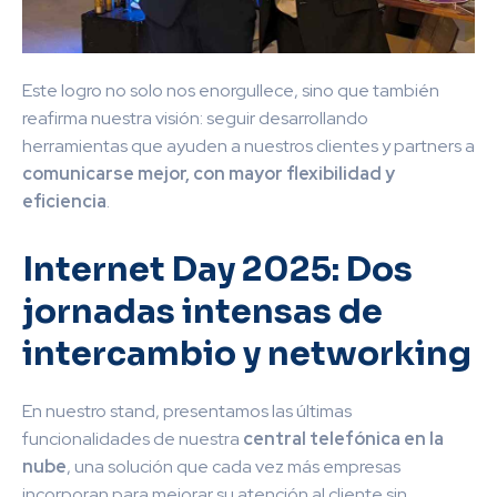
Este logro no solo nos enorgullece, sino que también
reafirma nuestra visión: seguir desarrollando
herramientas que ayuden a nuestros clientes y partners a
comunicarse mejor, con mayor flexibilidad y
eficiencia
.
Internet Day 2025: Dos
jornadas intensas de
intercambio y networking
En nuestro stand, presentamos las últimas
funcionalidades de nuestra
central telefónica en la
nube
, una solución que cada vez más empresas
incorporan para mejorar su atención al cliente sin